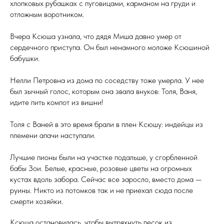
хлопковых рубашках с пуговицами, карманом на груди и
отложным воротником.
Вчера Ксюша узнала, что дядя Миша давно умер от
сердечного приступа. Он был ненамного моложе Ксюшиной
бабушки.
Нелли Петровна из дома по соседству тоже умерла. У нее
был зычный голос, которым она звала внуков: Толя, Ваня,
идите пить компот из вишни!
Толя с Ваней в это время брали в плен Ксюшу: индейцы из
племени апачи наступали.
Лучшие пионы были на участке подальше, у сгорбленной
бабы Зои. Белые, красные, розовые цветы на огромных
кустах вдоль забора. Сейчас все заросло, вместо дома —
руины. Никто из потомков так и не приехал сюда после
смерти хозяйки.
Ксюша остановилась, чтобы вытряхнуть песок из