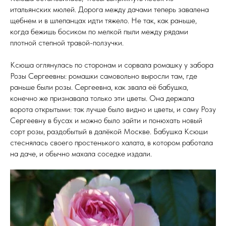
итальянских мюлей. Дорога между дачами теперь завалена
щебнем и в шлепанцах идти тяжело. Не так, как раньше,
когда бежишь босиком по мелкой пыли между рядами
плотной степной травой-ползучки.
Ксюша оглянулась по сторонам и сорвала ромашку у забора
Розы Сергеевны: ромашки самовольно выросли там, где
раньше были розы. Сергеевна, как звала её бабушка,
конечно же признавала только эти цветы. Она держала
ворота открытыми: так лучше было видно и цветы, и саму Розу
Сергеевну в бусах и можно было зайти и понюхать новый
сорт розы, раздобытый в далёкой Москве. Бабушка Ксюши
стеснялась своего простенького халата, в котором работала
на даче, и обычно махала соседке издали.