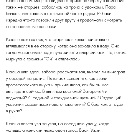
Ксюша вспомнила, что видела старика на берегу в компании
таких же старцев: собрались на троих с удочками. Пара
бычков плескалась в стеклянной банке рядом. Рыбаки
изредка что-то говорили друг другу и продолжали смотреть
на неподвижные поплавки.
Ксюше показалось, что старичок в кепке пристально
вглядывался в ее сторону, когда она заходила в воду. Она
тогда машинально подтянула живот и выпрямилась. Но, потом
нырнула с громким “Ой” и отвлеклась.
Ксюша шла вдоль забора, рассматривая, вызрел ли виноград
у соседей напротив. Пыталась вспомнить, как звали
профессорского внука и прикидывала, как бы он мог
выглядеть сейчас. В льняном костюме? Загорелый и
поджарый? С сединой и трехдневной щетиной? Отдающий
указания садовникам нового поколения? C брелком от ауди
в руках?
Ксюша повернула за угол, на соседнюю улицу, когда
услышала женский немолодой голос: Вася! Ужин!