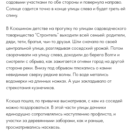
садовыми участками по обе стороны и повернула направо.
Солнце садится точно в конце улицы слева и будет греть ей
спину.
В Ксюшином детстве на прогулку по улицам садоводческого
товарищества “Строитель” выходили всей семьей: родители,
дяди, тети, братья, чьи-то друзья. Шли сначала по своей
центральной улице, разглядывая соседский урожай. Потом
сворачивали на улицу слева, доходили до берега Волги и
смотрели с обрыва, как зажигается огнями город на другой
стороне реки. Внизу под обрывом плюхались о камни
невидимые сверху редкие волны. По воде метались
водомерки на длинных ножках. А уши закладывало от
стрекотания кузнечиков.
Ксюша пошла, по привычке высматривая, с кем из соседей
можно поздороваться. В этой части улицы дачники
единодушно сопротивлялись наступлению профлиста, и
участки за деревянными заборами, как и раньше,
просматривались насквозь.