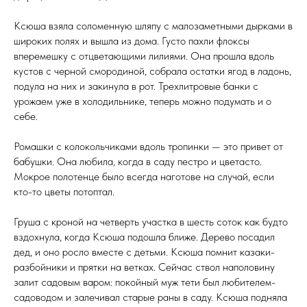
Ксюша взяла соломенную шляпу с малозаметными дырками в
широких полях и вышла из дома. Густо пахли флоксы
вперемешку с отцветающими лилиями. Она прошла вдоль
кустов с черной смородиной, собрала остатки ягод в ладонь,
подула на них и закинула в рот. Трехлитровые банки с
урожаем уже в холодильнике, теперь можно подумать и о
себе.
Ромашки с колокольчиками вдоль тропинки — это привет от
бабушки. Она любила, когда в саду пестро и цветасто.
Мокрое полотенце было всегда наготове на случай, если
кто-то цветы потоптал.
Груша с кроной на четверть участка в шесть соток как будто
вздохнула, когда Ксюша подошла ближе. Дерево посадил
дед, и оно росло вместе с детьми. Ксюша помнит казаки-
разбойники и прятки на ветках. Сейчас ствол наполовину
залит садовым варом: покойный муж тети был любителем-
садоводом и залечивал старые раны в саду. Ксюша подняла