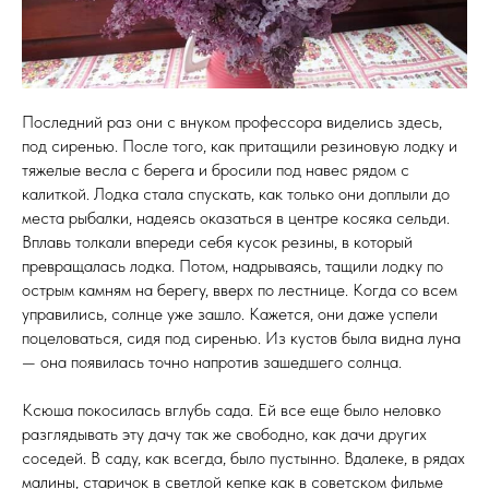
Последний раз они с внуком профессора виделись здесь,
под сиренью. После того, как притащили резиновую лодку и
тяжелые весла с берега и бросили под навес рядом с
калиткой. Лодка стала спускать, как только они доплыли до
места рыбалки, надеясь оказаться в центре косяка сельди.
Вплавь толкали впереди себя кусок резины, в который
превращалась лодка. Потом, надрываясь, тащили лодку по
острым камням на берегу, вверх по лестнице. Когда со всем
управились, солнце уже зашло. Кажется, они даже успели
поцеловаться, сидя под сиренью. Из кустов была видна луна
— она появилась точно напротив зашедшего солнца.
Ксюша покосилась вглубь сада. Ей все еще было неловко
разглядывать эту дачу так же свободно, как дачи других
соседей. В саду, как всегда, было пустынно. Вдалеке, в рядах
малины, старичок в светлой кепке как в советском фильме