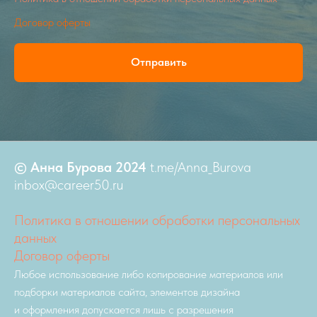
Договор оферты
Отправить
© Анна Бурова 2024
t.me/Anna_Burova
inbox@career50.ru
Политика в отношении обработки персональных
данных
Договор оферты
Любое использование либо копирование материалов или
подборки материалов сайта, элементов дизайна
и оформления допускается лишь с разрешения