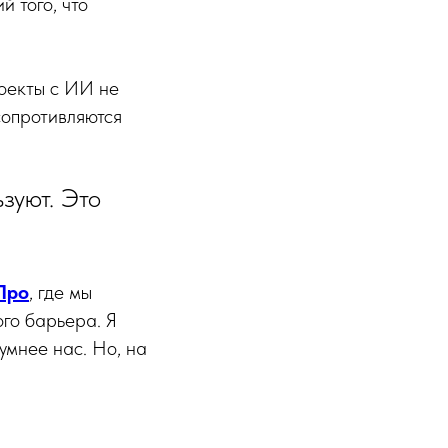
й того, что
роекты с ИИ не
 сопротивляются
зуют. Это
Про
, где мы
ого барьера. Я
умнее нас. Но, на