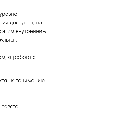
 уровне
гия доступна, но
 с этим внутренним
ультат.
м, а работа с
кта" к пониманию
 совета