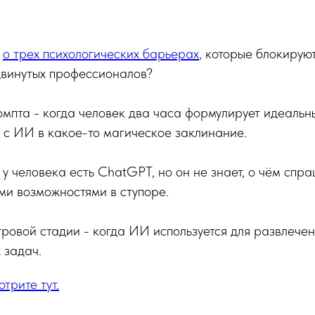
а
о трех психологических барьерах
, которые блокиру
двинутых профессионалов?
пта - когда человек два часа формулирует идеальн
 с ИИ в какое-то магическое заклинание.
у человека есть ChatGPT, но он не знает, о чём спра
ми возможностями в ступоре.
ровой стадии - когда ИИ используется для развлечени
 задач.
мотрите
тут.