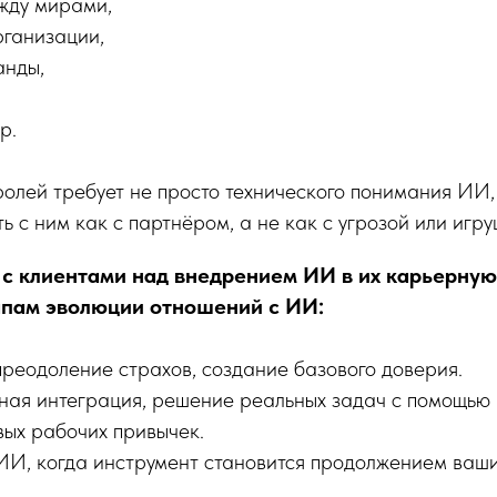
жду мирами,
рганизации,
анды,
р.
ролей требует не просто технического понимания ИИ,
ь с ним как с партнёром, а не как с угрозой или игру
 с клиентами над внедрением ИИ в их карьерную
апам эволюции отношений с ИИ:
преодоление страхов, создание базового доверия.
ная интеграция, решение реальных задач с помощью
ых рабочих привычек.
ИИ, когда инструмент становится продолжением ваш