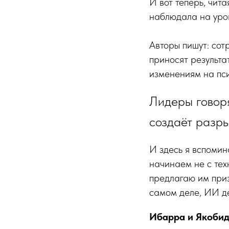
И вот теперь, чита
наблюдала на уро
Авторы пишут: сот
приносят результат
изменениям на пс
Лидеры говоря
создаёт разр
И здесь я вспоми
начинаем не с тех
предлагаю им приз
самом деле, ИИ де
Ибарра и Якобид