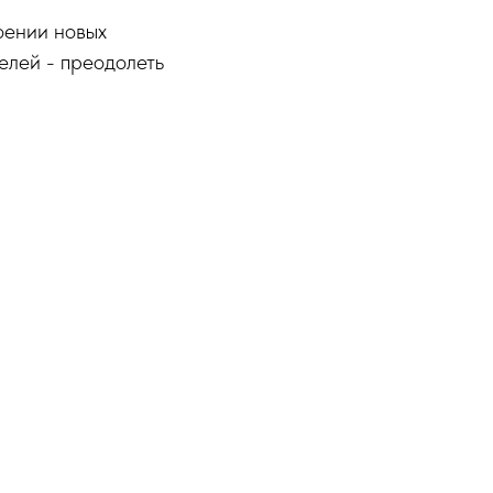
оении новых
елей - преодолеть