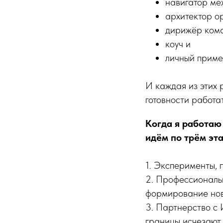
навигатор ме
архитектор о
дирижёр ком
коуч и
личный приме
И каждая из этих 
готовности работат
Когда я работаю
идём по трём эт
1. Эксперименты, 
2. Профессиональ
формирование нов
3. Партнерство с 
границы исчезают.