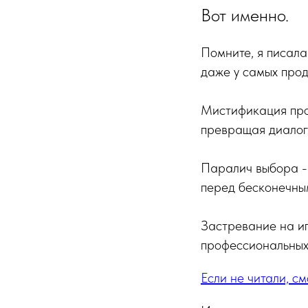
Вот именно.
Помните, я писал
даже у самых про
Мистификация пром
превращая диалог
Паралич выбора - 
перед бесконечны
Застревание на иг
профессиональных
Если не читали, с